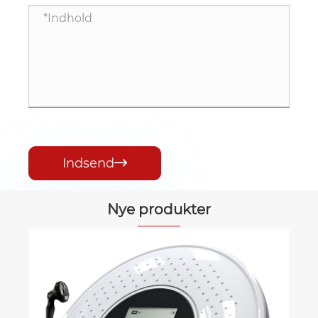
Indsend

Nye produkter