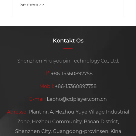
Se mere >>
Kontakt Os
Shenzhen Yiruiyoupin Technology Co., Ltd.
Tlf:
+86-15360897758
Mobil:
+86-15360897758
E-mail:
Leoho@cdplayer.com.cn
Adresse:
Plant nr. 4, Hezhou Yuye Village Industrial
Zone, Hezhou Community, Baoan District,
Shenzhen City, Guangdong-provinsen, Kina