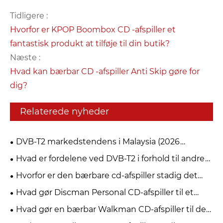
Tidligere :
Hvorfor er KPOP Boombox CD -afspiller et
fantastisk produkt at tilføje til din butik?
Næste :
Hvad kan bærbar CD -afspiller Anti Skip gøre for
dig?
Relaterede nyheder
DVB-T2 markedstendens i Malaysia (2026
myFreeview / MYTV)
Hvad er fordelene ved DVB-T2 i forhold til andre
digitale tv-standarder?
Hvorfor er den bærbare cd-afspiller stadig det
bedste valg for musikelskere i 2026?
Hvad gør Discman Personal CD-afspiller til et
must-have for musikelskere
Hvad gør en bærbar Walkman CD-afspiller til den
bedste mulighed for musikelskere