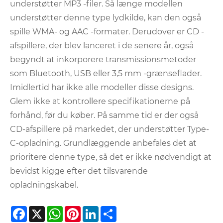
understøtter MP3 -filer. Så længe modellen
understøtter denne type lydkilde, kan den også
spille WMA- og AAC -formater. Derudover er CD -
afspillere, der blev lanceret i de senere år, også
begyndt at inkorporere transmissionsmetoder
som Bluetooth, USB eller 3,5 mm -grænseflader.
Imidlertid har ikke alle modeller disse designs.
Glem ikke at kontrollere specifikationerne på
forhånd, før du køber. På samme tid er der også
CD-afspillere på markedet, der understøtter Type-
C-opladning. Grundlæggende anbefales det at
prioritere denne type, så det er ikke nødvendigt at
bevidst kigge efter det tilsvarende
opladningskabel.
Facebook
X
WhatsApp
Pinterest
LinkedIn
Share