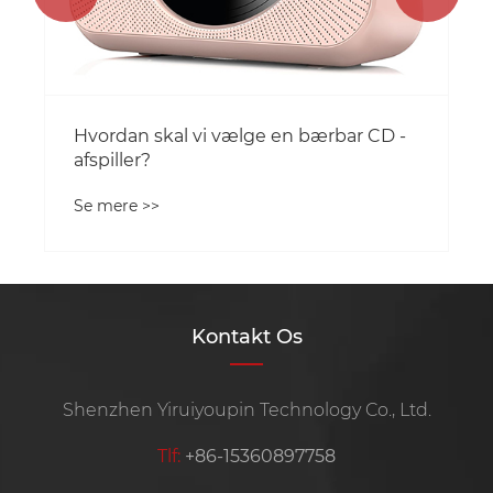
Kontakt Os
Shenzhen Yiruiyoupin Technology Co., Ltd.
Tlf:
+86-15360897758