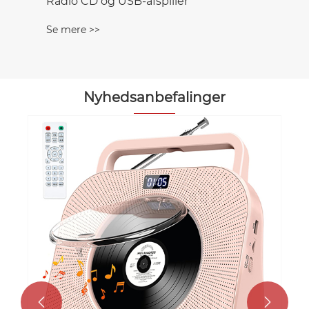
Nyhedsanbefalinger
Hvordan forbedrer en CD-afspiller
Boombox bærbar musiklytning?
Se mere >>

