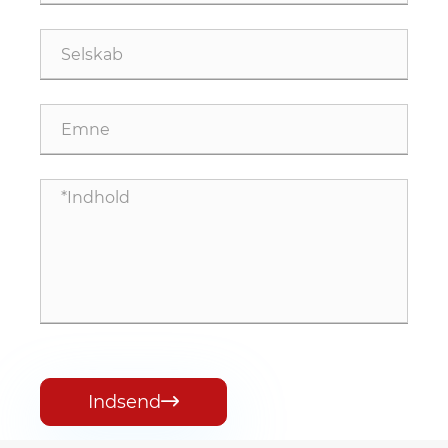
Indsend
