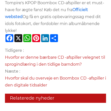
Tompire's KPOP Boombox CD-afspiller er et must-
have for ægte fans! Køb det nu fra
Officielt
websted
Og få en gratis opbevaringssag med dit
idols fotokort, der fordobler min albumåbnende
lykke!
Facebook
X
WhatsApp
Pinterest
LinkedIn
Share
Tidligere :
Hvorfor er denne bærbare CD -afspiller velegnet til
sprogindlæring i den tidlige barndom?
Næste :
Hvorfor skal du overveje en Boombox CD -afspiller i
den digitale tidsalder
Relaterede nyheder