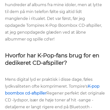
hundreder af albums fra mine idoler, men at lytte
til dem på min telefon følte sig altid lidt
manglende i ritualet. Det var først, før jeg
opdagede Tompires K-Pop Boombox CD-afspiller,
at jeg genopdagede glæden ved at åbne
albummer og spille cd'er!
Hvorfor har K-Pop-fans brug for en
dedikeret CD-afspiller?
Mens digital lyd er praktisk i disse dage, føles
lydkvaliteten ofte komprimeret. Tompire's
K-pop
boombox cd-afspiller
Regener perfekt det originale
CD -lydspor, især de høje toner af hit -sange -
detaljerne er langt rigere end på Bluetooth -