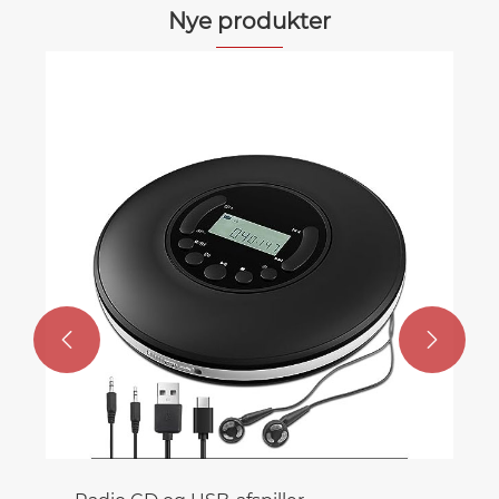
Nye produkter
CD-afspiller til børn
Se mere >>

