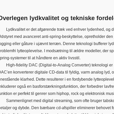
Overlegen lydkvalitet og tekniske fordel
Lydkvalitet er det afgørende træk ved enhver lydenhed, og 
dstyret med avanceret anti-spring-beskyttelse, opretholder den
ogging eller gåture i ujævnt terræn. Denne teknologi bufferer lydd
roblemfri lytteoplevelse. I modsætning til ældre modeller, der s
pring-systemer til at håndtere en aktiv livsstil.
High-fidelity DAC (Digital-to-Analog Converter) teknologi e
AC'en konverterer digitale CD-data til fyldig, varm analog lyd,
nestående klarhed. Dette resulterer i en fordybende lytteopleve
nkluderer også en basforstærkningsfunktion, der forbedrer lavf
unktion er perfekt til genrer som hiphop, rock og elektronisk musik
Sammenlignet med digital streaming, som ofte bruger tabsko
etaljer og dybde. Den bærbare cd-afspiller eliminerer behovet f