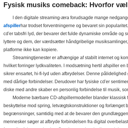
Fysisk musiks comeback: Hvorfor vælg
I den digitale streaming-æra forudsagde mange nedgange
afspiller
har trodset forventningerne og bevaret sin popularite
cd'er tabsfri lyd, der bevarer det fulde dynamiske område og su
lyttere og dem, der værdsætter håndgribelige musiksamlinger,
platforme ikke kan kopiere.
Streamingtjenester er afhængige af stabilt internet og ko
hvilket forringer lydkvaliteten. I modsætning hertil afspiller en 
sikrer ensartet, hi-fi-lyd uden afbrydelser. Denne pålidelighed 
med dårlige forbindelser. Derudover har fysiske cd'er sentimen
diske med andre skaber en personlig forbindelse til musik, som
Moderne bærbare CD-afspillermodeller blander klassisk 
beskyttelse mod spring, letvægtskonstruktioner og forlænget ba
begrænsninger, samtidig med at de bevarer den grundlæggende
mennesker søger at afbryde forbindelsen fra digital overbelast