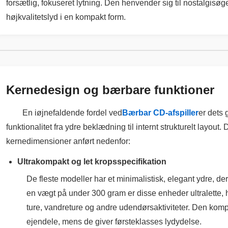
forsætlig, fokuseret lytning. Den henvender sig til nostalgisøge
højkvalitetslyd i en kompakt form.
Kernedesign og bærbare funktioner
En iøjnefaldende fordel ved
Bærbar CD-afspiller
er dets
funktionalitet fra ydre beklædning til internt strukturelt layou
kernedimensioner anført nedenfor:
Ultrakompakt og let kropsspecifikation
De fleste modeller har et minimalistisk, elegant ydre, der
en vægt på under 300 gram er disse enheder ultralette, h
ture, vandreture og andre udendørsaktiviteter. Den kompakte
ejendele, mens de giver førsteklasses lydydelse.