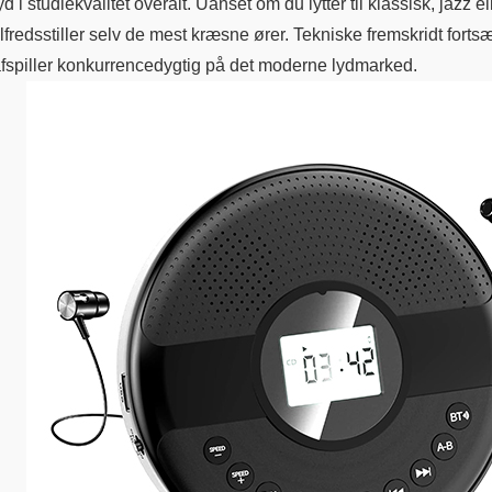
yd i studiekvalitet overalt. Uanset om du lytter til klassisk, jazz 
ilfredsstiller selv de mest kræsne ører. Tekniske fremskridt forts
fspiller konkurrencedygtig på det moderne lydmarked.