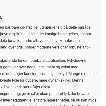
e
den bærbare cd-afspiller udmærker sig på dette område.
 jævn afspilning selv under kraftige bevægelser, såsom
ata for at forhindre afbrydelser, hvilket sikrer en
prang over ofte, bruger moderne versioner robuste anti-
r afgørende for den bærbare cd-afspillers lydydeevne.
 og gengiver hver node, instrument og vokal med
lse, der fanger kunstnerens tilsigtede lyd. Mange modeller
rekvente lyde for dybere, mere dynamisk lyd. Denne
, hvor stærk bas tilføjer effekt.
mprimering, giver cd'er ukomprimeret lyd, der bevarer
or internetadgang eller store lagerenheder, så du kan nyde