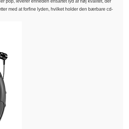
eller pop, leverer enheden ensartet lyd af høj kvalitet, der
ætter med at forfine lyden, hvilket holder den bærbare cd-