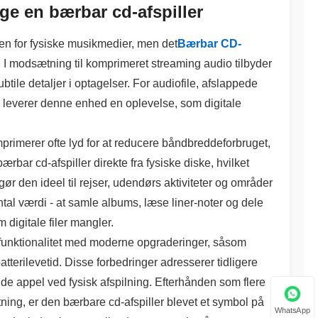
e en bærbar cd-afspiller
n for fysiske musikmedier, men det
Bærbar CD-
t. I modsætning til komprimeret streaming audio tilbyder
btile detaljer i optagelser. For audiofile, afslappede
 leverer denne enhed en oplevelse, som digitale
mprimerer ofte lyd for at reducere båndbreddeforbruget,
bærbar cd-afspiller direkte fra fysiske diske, hvilket
gør den ideel til rejser, udendørs aktiviteter og områder
tal værdi - at samle albums, læse liner-noter og dele
 digitale filer mangler.
funktionalitet med moderne opgraderinger, såsom
tterilevetid. Disse forbedringer adresserer tidligere
 appel ved fysisk afspilning. Efterhånden som flere
ning, er den bærbare cd-afspiller blevet et symbol på
WhatsApp