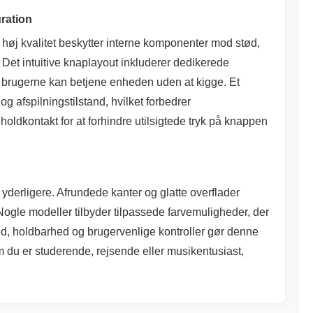
ration
f høj kvalitet beskytter interne komponenter mod stød,
d. Det intuitive knaplayout inkluderer dedikerede
 så brugerne kan betjene enheden uden at kigge. Et
og afspilningstilstand, hvilket forbedrer
ldkontakt for at forhindre utilsigtede tryk på knappen
derligere. Afrundede kanter og glatte overflader
Nogle modeller tilbyder tilpassede farvemuligheder, der
ed, holdbarhed og brugervenlige kontroller gør denne
 om du er studerende, rejsende eller musikentusiast,