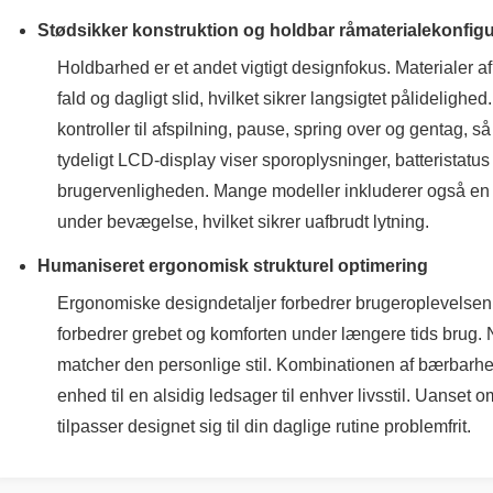
Stødsikker konstruktion og holdbar råmaterialekonfigu
Holdbarhed er et andet vigtigt designfokus. Materialer a
fald og dagligt slid, hvilket sikrer langsigtet pålidelighe
kontroller til afspilning, pause, spring over og gentag,
tydeligt LCD-display viser sporoplysninger, batteristatus 
brugervenligheden. Mange modeller inkluderer også en ho
under bevægelse, hvilket sikrer uafbrudt lytning.
Humaniseret ergonomisk strukturel optimering
Ergonomiske designdetaljer forbedrer brugeroplevelsen y
forbedrer grebet og komforten under længere tids brug. 
matcher den personlige stil. Kombinationen af ​​bærbarh
enhed til en alsidig ledsager til enhver livsstil. Uanset
tilpasser designet sig til din daglige rutine problemfrit.