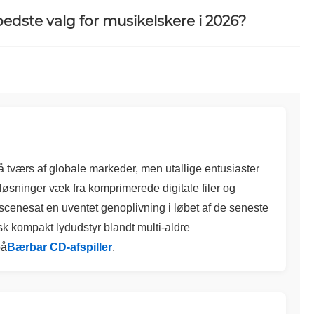
bedste valg for musikelskere i 2026?
værs af globale markeder, men utallige entusiaster
sløsninger væk fra komprimerede digitale filer og
cenesat en uventet genoplivning i løbet af de seneste
isk kompakt lydudstyr blandt multi-aldre
på
Bærbar CD-afspiller
.