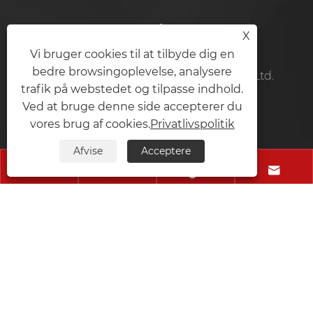
Kontakt Os
X
Vi bruger cookies til at tilbyde dig en
bedre browsingoplevelse, analysere
Shenzhen Yiruiyoupin Technology Co., Ltd.
trafik på webstedet og tilpasse indhold.
Tlf:
+86-15360897758
Ved at bruge denne side accepterer du
vores brug af cookies.
Privatlivspolitik
Mobil:
+86-15360897758
Afvise
Acceptere
E-mail:
Leoho@cdplayer.com.cn




Adresse:
Plant nr. 4, Hezhou Yuye Village Industrial
Zone, Hezhou Community, Baoan District,
Shenzhen City, Guangdong-provinsen, Kina
Copyright © 2026 Shenzhen Yiruiyoupin
Technology Co., Ltd. Alle rettigheder forbeholdes.