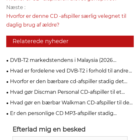
Næste :
Hvorfor er denne CD -afspiller særlig velegnet til
daglig brug af ældre?
Relaterede nyheder
DVB-T2 markedstendens i Malaysia (2026
myFreeview / MYTV)
Hvad er fordelene ved DVB-T2 i forhold til andre
digitale tv-standarder?
Hvorfor er den bærbare cd-afspiller stadig det
bedste valg for musikelskere i 2026?
Hvad gør Discman Personal CD-afspiller til et
must-have for musikelskere
Hvad gør en bærbar Walkman CD-afspiller til den
bedste mulighed for musikelskere
Er den personlige CD MP3-afspiller stadig
relevant i 2026
Efterlad mig en besked