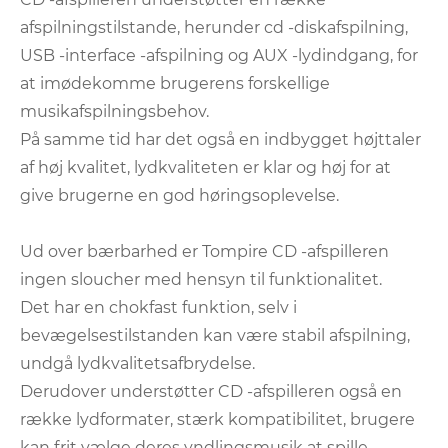
afspilningstilstande, herunder cd -diskafspilning,
USB -interface -afspilning og AUX -lydindgang, for
at imødekomme brugerens forskellige
musikafspilningsbehov.
På samme tid har det også en indbygget højttaler
af høj kvalitet, lydkvaliteten er klar og høj for at
give brugerne en god høringsoplevelse.
Ud over bærbarhed er Tompire CD -afspilleren
ingen sloucher med hensyn til funktionalitet.
Det har en chokfast funktion, selv i
bevægelsestilstanden kan være stabil afspilning,
undgå lydkvalitetsafbrydelse.
Derudover understøtter CD -afspilleren også en
række lydformater, stærk kompatibilitet, brugere
kan frit vælge deres yndlingsmusik at spille.