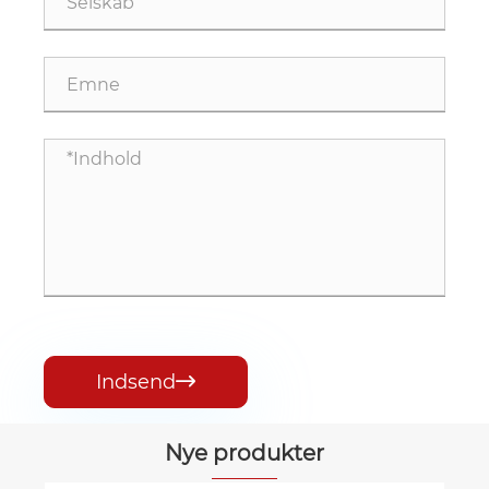
Indsend

Nye produkter