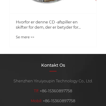
Hvorfor er denne CD -afspiller en
skifter for dem, der er betyder for
lydkvalitet?
Se mere >>
Kontakt Os
Shenzhen Yiruiyoupin Technology Co., Ltd.
Tlf:
+86-15360897758
Mobil:
+86-15360897758