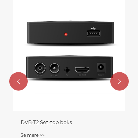


DVB-T2 Set-top boks
Se mere >>