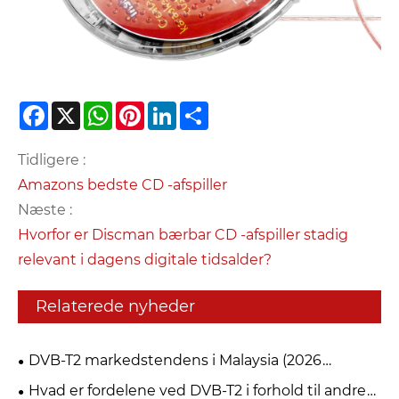
Facebook
X
WhatsApp
Pinterest
LinkedIn
Share
Tidligere :
Amazons bedste CD -afspiller
Næste :
Hvorfor er Discman bærbar CD -afspiller stadig
relevant i dagens digitale tidsalder?
Relaterede nyheder
DVB-T2 markedstendens i Malaysia (2026
myFreeview / MYTV)
Hvad er fordelene ved DVB-T2 i forhold til andre