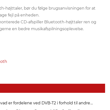
h-højttaler, bør du følge brugsanvisningen for at
age fejl på enheden.
nterede CD-afspiller Bluetooth-højttaler ren og
ugerne en bedre musikafspilningsoplevelse.
ooth
vad er fordelene ved DVB-T2 i forhold til andre
itale tv-standarder?