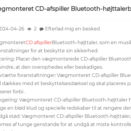
gmonteret CD-afspiller Bluetooth-højttalerb
024-04-26
2
Efterlad mig en besked
gmonteret
CD afspiller
Bluetooth-højttaler, som en musi
anstaltninger for at beskytte sin sikkerhed:
cering: Placer den vægmonterede CD-afspiller Bluetooth-h
hindre, at den overophedes eller beskadiges.
vtætte foranstaltninger: Vægmonteret CD-afspiller Blueto
l dækkes med et beskyttelsesdæksel og skal placeres på e
serer forbi .
gøring: Vægmonteret CD-afspiller Bluetooth-højttaler h
ge en blød klud og specielle redskaber til at rengøre den.
gå stød: Vægmonteret CD-afspiller Bluetooth-højttaler,
mes af tunge genstande for at undgå at miste kontrol