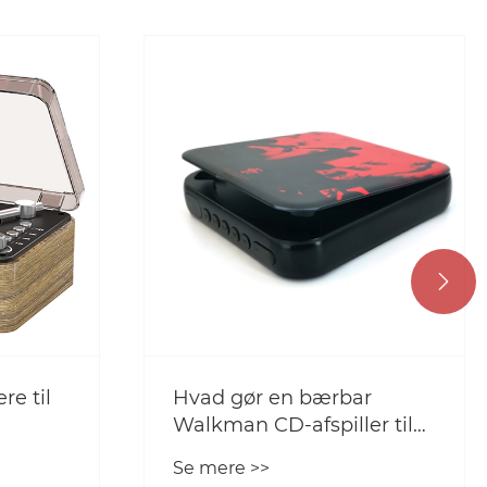

r
Den hotteste vintage CD -
r til
afspiller i julesæsonen
d for
2024
Se mere >>