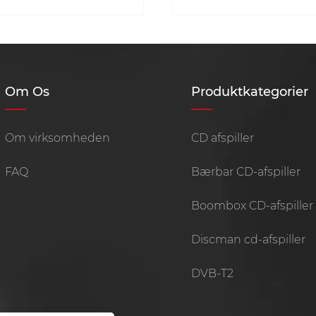
etjening-walnut
Om Os
Produktkategorier
Om virksomheden
CD afspiller
FAQ
Bærbar CD-afspiller
Boombox CD-afspiller
Discman cd-afspiller
DVB-T2