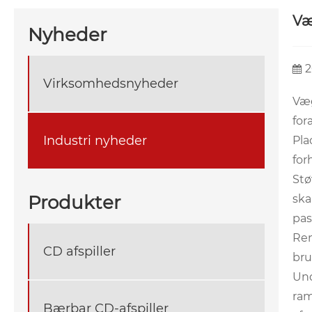
Væ
Nyheder
2
Virksomhedsnyheder
Væ
for
Industri nyheder
Pla
for
Stø
Produkter
ska
pas
Ren
CD afspiller
bru
Und
ram
Bærbar CD-afspiller