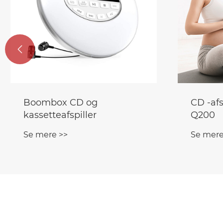

CD -afspillere til Tompire
Bluetoo
Q200
børn
Se mere >>
Se mere