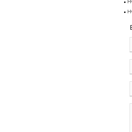
H
val
H
bed