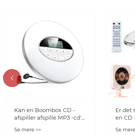

Er det stadig værd at have
Bærbare
en CD -afspiller?
hjemm
musikaf
Se mere >>
Se mere
hjemme