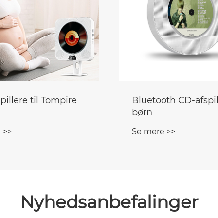
th CD-afspiller til
Radio CD og pladeaf
Se mere >>
 >>
Nyhedsanbefalinger