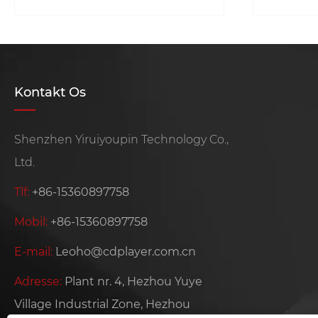
fjernb
brun
Kontakt Os
Shenzhen Yiruiyoupin Technology Co.,
Ltd.
Tlf:
+86-15360897758
Mobil:
+86-15360897758
E-mail:
Leoho@cdplayer.com.cn
Adresse:
Plant nr. 4, Hezhou Yuye
Village Industrial Zone, Hezhou