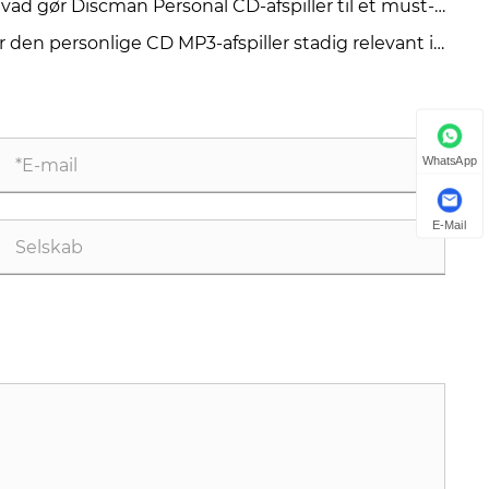
vad gør Discman Personal CD-afspiller til et must-
ve for musikelskere
r den personlige CD MP3-afspiller stadig relevant i
26
WhatsApp
E-Mail