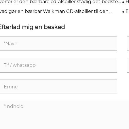
vorfor er den bærbare cd-afspiller stadig det bedste
H
g for musikelskere i 2026?
ha
vad gør en bærbar Walkman CD-afspiller til den
E
ste mulighed for musikelskere
20
Efterlad mig en besked