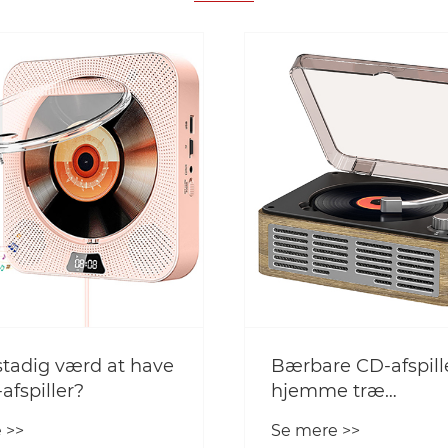
 CD-afspillere til
Hvad gør en bærba
e træ
Walkman CD-afspille
spiller FM Radio til
den bedste mulighe
 >>
Se mere >>
lavet og
musikelskere