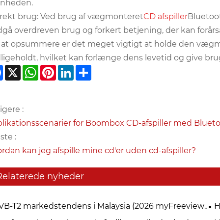
​​enheden.
rekt brug: Ved brug af vægmonteret
CD afspiller
Bluetoot
gå overdreven brug og forkert betjening, der kan forårs
 at opsummere er det meget vigtigt at holde den vægmo
ligeholdt, hvilket kan forlænge dens levetid og give br
Facebook
X
WhatsApp
Pinterest
LinkedIn
Share
igere :
likationsscenarier for Boombox CD-afspiller med Bluet
te :
rdan kan jeg afspille mine cd'er uden cd-afspiller?
Relaterede nyheder
VB-T2 markedstendens i Malaysia (2026 myFreeview
H
YTV)
dig