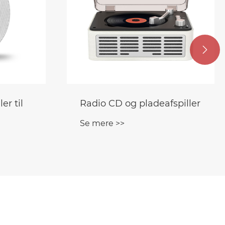

spiller
CD-afspiller til bil
Se mere >>