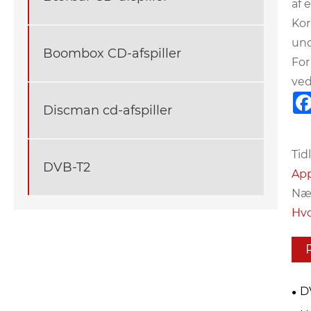
af 
Kor
und
Boombox CD-afspiller
For
ved
Discman cd-afspiller
Tidl
DVB-T2
App
Næs
Hvo
D
/ M